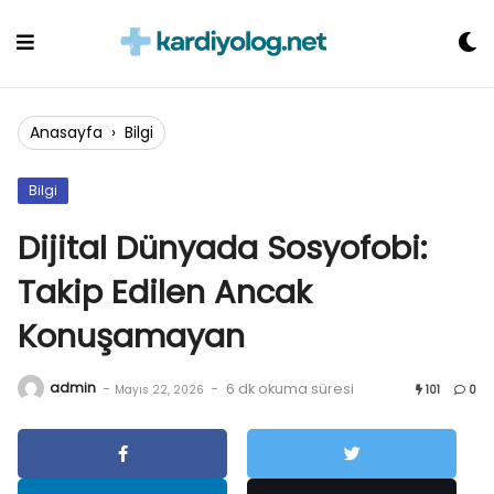
Skip
to
content
Anasayfa
›
Bilgi
Bilgi
Dijital Dünyada Sosyofobi:
Takip Edilen Ancak
Konuşamayan
admin
-
-
6 dk okuma süresi
Mayıs 22, 2026
101
0