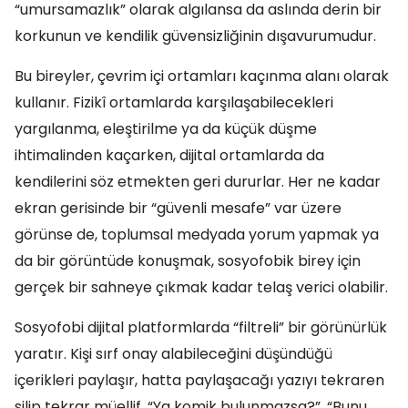
“umursamazlık” olarak algılansa da aslında derin bir
korkunun ve kendilik güvensizliğinin dışavurumudur.
Bu bireyler, çevrim içi ortamları kaçınma alanı olarak
kullanır. Fizikî ortamlarda karşılaşabilecekleri
yargılanma, eleştirilme ya da küçük düşme
ihtimalinden kaçarken, dijital ortamlarda da
kendilerini söz etmekten geri dururlar. Her ne kadar
ekran gerisinde bir “güvenli mesafe” var üzere
görünse de, toplumsal medyada yorum yapmak ya
da bir görüntüde konuşmak, sosyofobik birey için
gerçek bir sahneye çıkmak kadar telaş verici olabilir.
Sosyofobi dijital platformlarda “filtreli” bir görünürlük
yaratır. Kişi sırf onay alabileceğini düşündüğü
içerikleri paylaşır, hatta paylaşacağı yazıyı tekraren
silip tekrar müellif. “Ya komik bulunmazsa?”, “Bunu