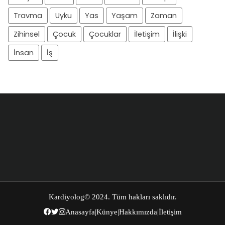
Travma
Uyku
Yas
Yaşam
Zaman
Zihinsel
Çocuk
Çocuklar
İletişim
İlişki
İnsan
İş
Kardiyolog
© 2024. Tüm hakları saklıdır.
Anasayfa
|
Künye
|
Hakkımızda
|
İletişim