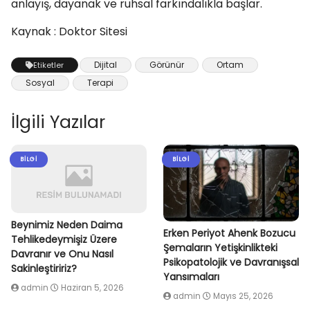
anlayış, dayanak ve ruhsal farkındalıkla başlar.
Kaynak : Doktor Sitesi
Dijital
Görünür
Ortam
Etiketler
Sosyal
Terapi
İlgili Yazılar
BILGI
BILGI
Beynimiz Neden Daima
Erken Periyot Ahenk Bozucu
Tehlikedeymişiz Üzere
Şemaların Yetişkinlikteki
Davranır ve Onu Nasıl
Psikopatolojik ve Davranışsal
Sakinleştiririz?
Yansımaları
admin
Haziran 5, 2026
admin
Mayıs 25, 2026