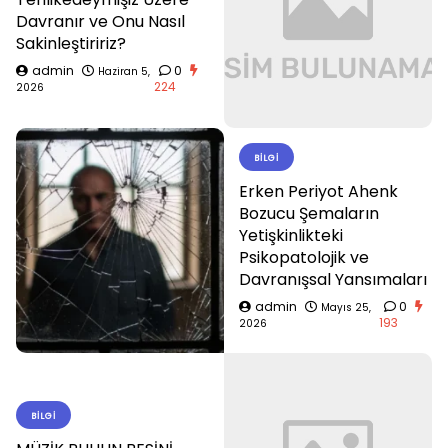
Davranır ve Onu Nasıl
Sakinleştiririz?
admin
0
Haziran 5,
224
2026
BILGI
Erken Periyot Ahenk
Bozucu Şemaların
Yetişkinlikteki
Psikopatolojik ve
Davranışsal Yansımaları
admin
0
Mayıs 25,
193
2026
BILGI