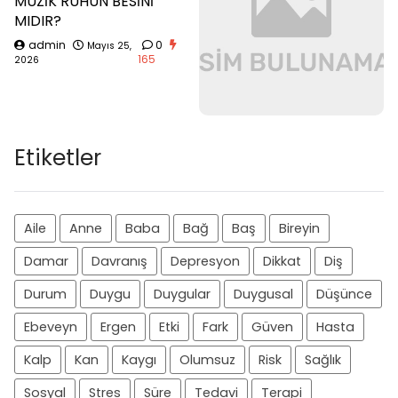
MÜZİK RUHUN BESİNİ
MIDIR?
admin
0
Mayıs 25,
165
2026
Etiketler
Aile
Anne
Baba
Bağ
Baş
Bireyin
Damar
Davranış
Depresyon
Dikkat
Diş
Durum
Duygu
Duygular
Duygusal
Düşünce
Ebeveyn
Ergen
Etki
Fark
Güven
Hasta
Kalp
Kan
Kaygı
Olumsuz
Risk
Sağlık
Sosyal
Stres
Süre
Tedavi
Terapi