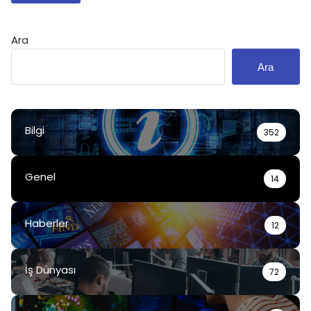
Ara
Ara
Bilgi
352
Genel
14
Haberler
12
İş Dünyası
72