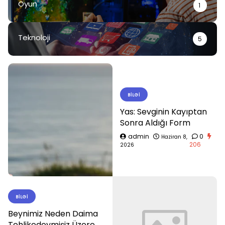
Oyun
1
Teknoloji
5
BILGI
Yas: Sevginin Kayıptan
Sonra Aldığı Form
admin
0
Haziran 8,
206
2026
BILGI
Beynimiz Neden Daima
Tehlikedeymişiz Üzere