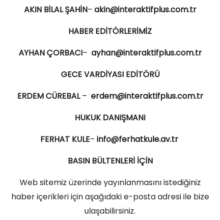
AKIN BİLAL
ŞAHİN
–
akin@interaktifplus.com.tr
HABER EDİTÖRLERİMİZ
AYHAN ÇORBACI
–
ayhan@interaktifplus.com.tr
GECE VARDİYASI EDİTÖRÜ
ERDEM CÜREBAL
–
erdem@interaktifplus.com.tr
HUKUK DANIŞMANI
FERHAT KULE
–
info@ferhatkule.av.tr
BASIN BÜLTENLERİ İÇİN
Web sitemiz üzerinde yayınlanmasını istediğiniz
haber içerikleri için aşağıdaki e-posta adresi ile bize
ulaşabilirsiniz.