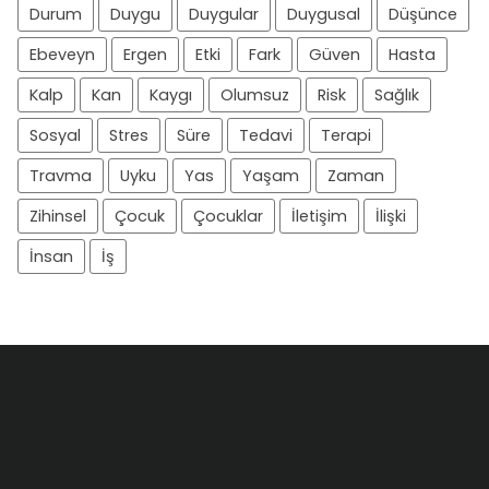
Durum
Duygu
Duygular
Duygusal
Düşünce
Ebeveyn
Ergen
Etki
Fark
Güven
Hasta
Kalp
Kan
Kaygı
Olumsuz
Risk
Sağlık
Sosyal
Stres
Süre
Tedavi
Terapi
Travma
Uyku
Yas
Yaşam
Zaman
Zihinsel
Çocuk
Çocuklar
İletişim
İlişki
İnsan
İş