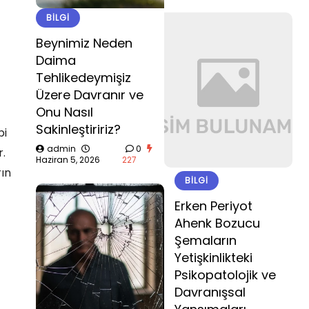
BILGI
Beynimiz Neden
Daima
Tehlikedeymişiz
Üzere Davranır ve
Onu Nasıl
Sakinleştiririz?
bi
admin
0
r.
Haziran 5, 2026
227
rın
BILGI
Erken Periyot
Ahenk Bozucu
Şemaların
Yetişkinlikteki
Psikopatolojik ve
Davranışsal