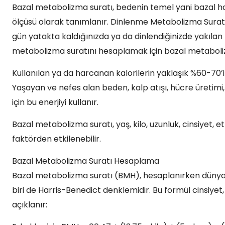
Bazal metabolizma suratı, bedenin temel yani bazal ha
ölçüsü olarak tanımlanır. Dinlenme Metabolizma Suratı
gün yatakta kaldığınızda ya da dinlendiğinizde yakılan k
metabolizma suratını hesaplamak için bazal metaboliz
Kullanılan ya da harcanan kalorilerin yaklaşık %60-70’i
Yaşayan ve nefes alan beden, kalp atışı, hücre üretimi
için bu enerjiyi kullanır.
Bazal metabolizma suratı, yaş, kilo, uzunluk, cinsiyet, e
faktörden etkilenebilir.
Bazal Metabolizma Suratı Hesaplama
Bazal metabolizma suratı (BMH), hesaplanırken dünya g
biri de Harris-Benedict denklemidir. Bu formül cinsiyet,
açıklanır: