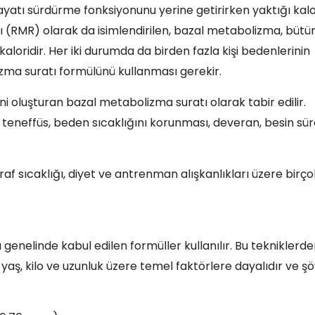
yatı sürdürme fonksiyonunu yerine getirirken yaktığı kalo
 (RMR) olarak da isimlendirilen, bazal metabolizma, bütü
aloridir. Her iki durumda da birden fazla kişi bedenlerinin
ma suratı formülünü kullanması gerekir.
ni oluşturan bazal metabolizma suratı olarak tabir edilir.
, teneffüs, beden sıcaklığını korunması, deveran, besin sü
traf sıcaklığı, diyet ve antrenman alışkanlıkları üzere birço
enelinde kabul edilen formüller kullanılır. Bu tekniklerd
 yaş, kilo ve uzunluk üzere temel faktörlere dayalıdır ve şö