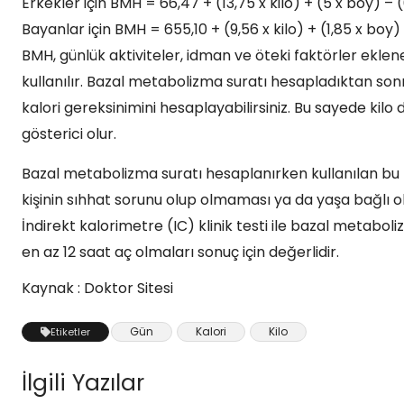
Erkekler için BMH = 66,47 + (13,75 x kilo) + (5 x boy) – 
Bayanlar için BMH = 655,10 + (9,56 x kilo) + (1,85 x boy)
BMH, günlük aktiviteler, idman ve öteki faktörler eklen
kullanılır. Bazal metabolizma suratı hesapladıktan son
kalori gereksinimini hesaplayabilirsiniz. Bu sayede kilo
gösterici olur.
Bazal metabolizma suratı hesaplanırken kullanılan bu 
kişinin sıhhat sorunu olup olmaması ya da yaşa bağlı o
İndirekt kalorimetre (IC) klinik testi ile bazal metabo
en az 12 saat aç olmaları sonuç için değerlidir.
Kaynak : Doktor Sitesi
Gün
Kalori
Kilo
Etiketler
İlgili Yazılar