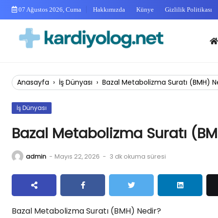
Skip
07 Ağustos 2026, Cuma
Hakkımızda
Künye
Gizlilik Politikası
to
content
Anas
Anasayfa
›
İş Dünyası
›
Bazal Metabolizma Suratı (BMH) N
İş Dünyası
Bazal Metabolizma Suratı (BM
admin
-
Mayıs 22, 2026
-
3 dk okuma süresi
Bazal Metabolizma Suratı (BMH) Nedir?