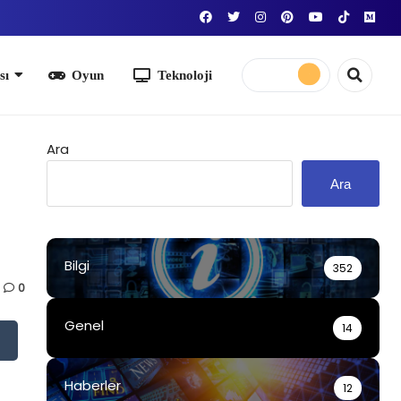
yun
Teknoloji
Ara
Ara
Bilgi
352
0
Genel
14
Haberler
12