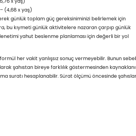
(6,76 x yaş)
 – (4,68 x yaş)
erek günlük toplam güç gereksiniminizi belirlemek için
ra, bu kıymeti günlük aktivitelere nazaran çarpıp günlük
 denetimi yahut beslenme planlaması için değerli bir yol
formül her vakit yanlışsız sonuç vermeyebilir. Bunun sebe
larak şahıstan bireye farklılık göstermesinden kaynaklanı
lizma suratı hesaplanabilir. Sürat ölçümü öncesinde şahısla