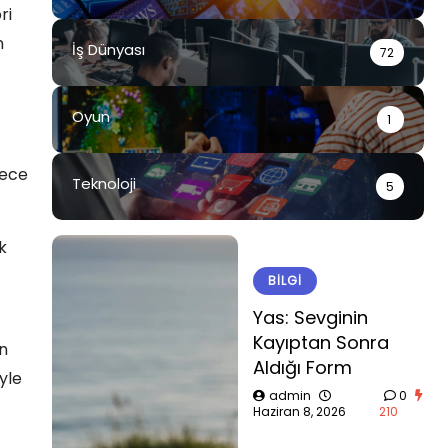
ri
n
İş Dünyası
72
Oyun
1
rece
Teknoloji
5
k
BILGI
Yas: Sevginin
Kayıptan Sonra
en
Aldığı Form
yle
admin
0
Haziran 8, 2026
210