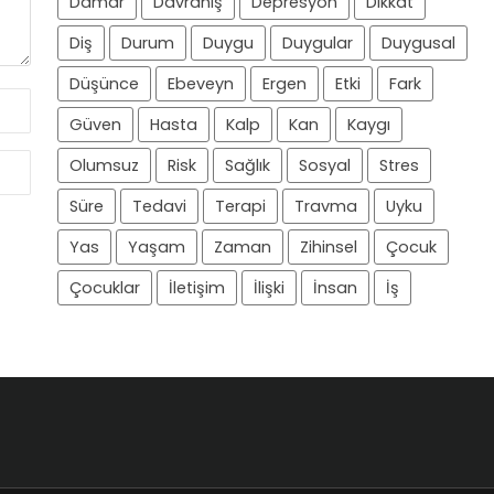
Damar
Davranış
Depresyon
Dikkat
Diş
Durum
Duygu
Duygular
Duygusal
Düşünce
Ebeveyn
Ergen
Etki
Fark
Güven
Hasta
Kalp
Kan
Kaygı
Olumsuz
Risk
Sağlık
Sosyal
Stres
Süre
Tedavi
Terapi
Travma
Uyku
Yas
Yaşam
Zaman
Zihinsel
Çocuk
Çocuklar
İletişim
İlişki
İnsan
İş