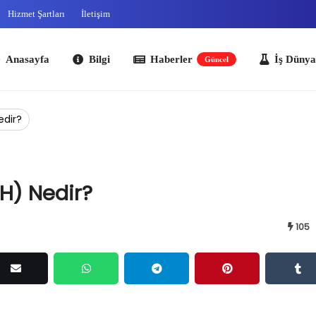
Hizmet Şartları
İletişim
ayfa
Bilgi
Haberler
İş Dünyası
O
Güncel
edir?
H) Nedir?
105