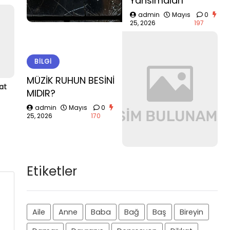
Yansımaları
admin
Mayıs
0
25, 2026
197
BILGI
MÜZİK RUHUN BESİNİ
at
MIDIR?
admin
Mayıs
0
25, 2026
170
Etiketler
Aile
Anne
Baba
Bağ
Baş
Bireyin