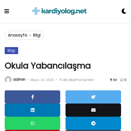
Skip
to
content
Anasayfa
›
Bilgi
Bilgi
Okula Yabancılaşma
admin
-
-
5 dk okuma süresi
Mayıs 23, 2026
94
0