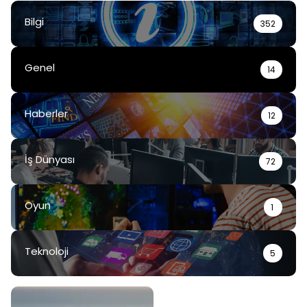
Bilgi
352
Genel
14
Haberler
12
İş Dünyası
72
Oyun
1
Teknoloji
5