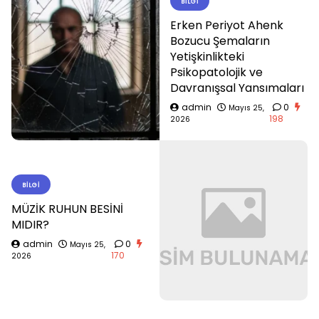
BILGI
Erken Periyot Ahenk
Bozucu Şemaların
Yetişkinlikteki
Psikopatolojik ve
Davranışsal Yansımaları
admin
0
Mayıs 25,
198
2026
BILGI
MÜZİK RUHUN BESİNİ
MIDIR?
admin
0
Mayıs 25,
170
2026