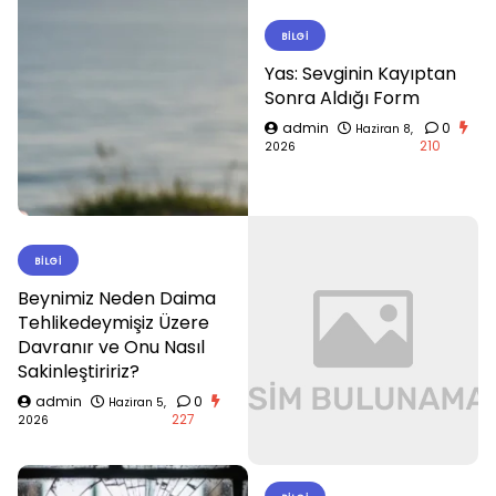
BILGI
Yas: Sevginin Kayıptan
Sonra Aldığı Form
admin
0
Haziran 8,
210
2026
BILGI
Beynimiz Neden Daima
Tehlikedeymişiz Üzere
Davranır ve Onu Nasıl
Sakinleştiririz?
admin
0
Haziran 5,
227
2026