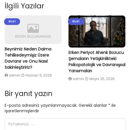
İlgili Yazılar
BILGI
BILGI
Beynimiz Neden Daima
Erken Periyot Ahenk Bozucu
Tehlikedeymişiz Üzere
Şemaların Yetişkinlikteki
Davranır ve Onu Nasıl
Psikopatolojik ve Davranışsal
Sakinleştiririz?
Yansımaları
admin
Haziran 5, 2026
admin
Mayıs 25, 2026
Bir yanıt yazın
E-posta adresiniz yayınlanmayacak.
Gerekli alanlar
*
ile
işaretlenmişlerdir