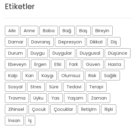
Etiketler
Aile
Anne
Baba
Bağ
Baş
Bireyin
Damar
Davranış
Depresyon
Dikkat
Diş
Durum
Duygu
Duygular
Duygusal
Düşünce
Ebeveyn
Ergen
Etki
Fark
Güven
Hasta
Kalp
Kan
Kaygı
Olumsuz
Risk
Sağlık
Sosyal
Stres
Süre
Tedavi
Terapi
Travma
Uyku
Yas
Yaşam
Zaman
Zihinsel
Çocuk
Çocuklar
İletişim
İlişki
İnsan
İş