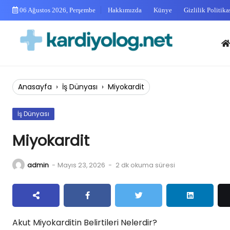
Skip
06 Ağustos 2026, Perşembe
Hakkımızda
Künye
Gizlilik Politika
to
content
Anas
Anasayfa
›
İş Dünyası
›
Miyokardit
İş Dünyası
Miyokardit
admin
-
Mayıs 23, 2026
-
2 dk okuma süresi
Akut Miyokarditin Belirtileri Nelerdir?