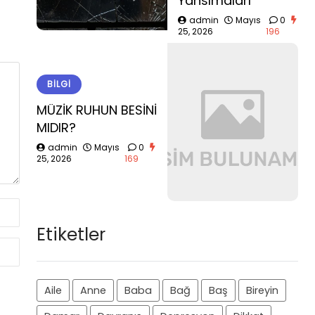
Yansımaları
admin
Mayıs
0
25, 2026
196
BILGI
MÜZİK RUHUN BESİNİ
MIDIR?
admin
Mayıs
0
25, 2026
169
Etiketler
Aile
Anne
Baba
Bağ
Baş
Bireyin