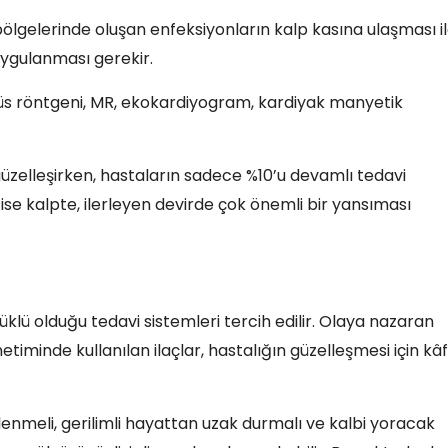
bölgelerinde oluşan enfeksiyonların kalp kasına ulaşması i
uygulanması gerekir.
ğüs röntgeni, MR, ekokardiyogram, kardiyak manyetik
güzelleşirken, hastaların sadece %10’u devamlı tedavi
se kalpte, ilerleyen devirde çok önemli bir yansıması
 yüklü olduğu tedavi sistemleri tercih edilir. Olaya nazaran
etiminde kullanılan ilaçlar, hastalığın güzelleşmesi için kâf
nlenmeli, gerilimli hayattan uzak durmalı ve kalbi yoracak