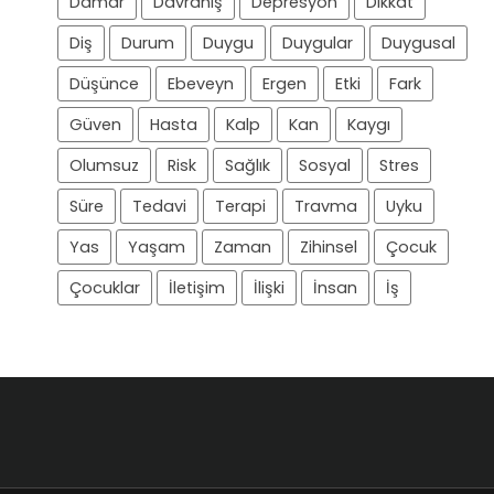
Damar
Davranış
Depresyon
Dikkat
Diş
Durum
Duygu
Duygular
Duygusal
Düşünce
Ebeveyn
Ergen
Etki
Fark
Güven
Hasta
Kalp
Kan
Kaygı
Olumsuz
Risk
Sağlık
Sosyal
Stres
Süre
Tedavi
Terapi
Travma
Uyku
Yas
Yaşam
Zaman
Zihinsel
Çocuk
Çocuklar
İletişim
İlişki
İnsan
İş