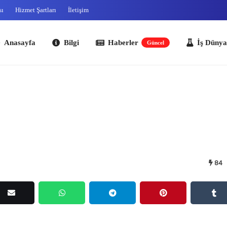
sı
Hizmet Şartları
İletişim
ayfa
Bilgi
Haberler
İş Dünyası
O
Güncel
84