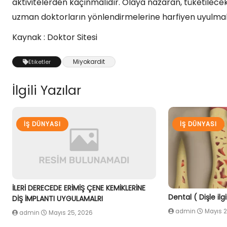
aktivitelerden kaçınmalıdır. Olaya nazaran, tüketilecek
uzman doktorların yönlendirmelerine harfiyen uyulmalı
Kaynak : Doktor Sitesi
Miyokardit
Etiketler
İlgili Yazılar
İŞ DÜNYASI
İŞ DÜNYASI
İLERİ DERECEDE ERİMİŞ ÇENE KEMİKLERİNE
Dental ( Dişle ilg
DİŞ İMPLANTI UYGULAMALRI
admin
Mayıs 2
admin
Mayıs 25, 2026