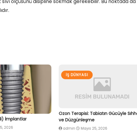
 sıvı ölçüsünü disipline sokmak gerekebilir. Bu noktada da
dır.
İŞ DÜNYASI
Ozon Terapisi: Tabiatın Gücüyle Sıhh
ili) İmplantlar
ve Düzgünleşme
5, 2026
admin
Mayıs 25, 2026