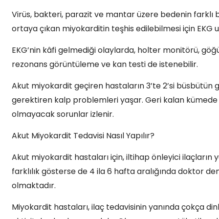
Virüs, bakteri, parazit ve mantar üzere bedenin farklı 
ortaya çıkan miyokarditin teşhis edilebilmesi için EKG 
EKG’nin kâfi gelmediği olaylarda, holter monitörü, gö
rezonans görüntüleme ve kan testi de istenebilir.
Akut miyokardit geçiren hastaların 3’te 2’si büsbütün 
gerektiren kalp problemleri yaşar. Geri kalan kümede i
olmayacak sorunlar izlenir.
Akut Miyokardit Tedavisi Nasıl Yapılır?
Akut miyokardit hastaları için, iltihap önleyici ilaçların
farklılık gösterse de 4 ila 6 hafta aralığında doktor den
olmaktadır.
Miyokardit hastaları, ilaç tedavisinin yanında çokça di