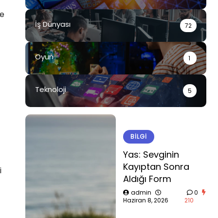
le
İş Dünyası
72
Oyun
1
Teknoloji
5
BILGI
Yas: Sevginin
Kayıptan Sonra
i
Aldığı Form
admin
0
Haziran 8, 2026
210