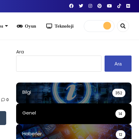
yun
Teknoloji
Ara
Ara
Bilgi
352
0
Genel
14
Haberler
12