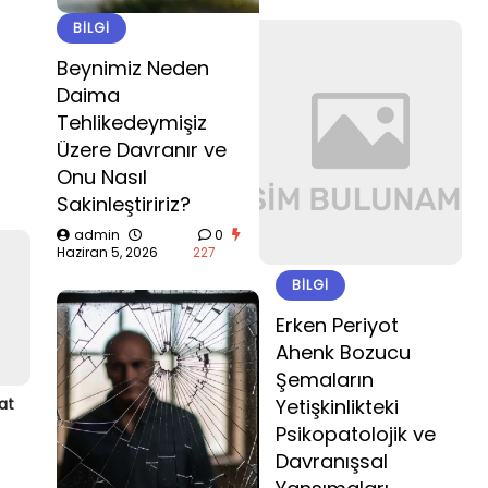
BILGI
Beynimiz Neden
Daima
Tehlikedeymişiz
Üzere Davranır ve
Onu Nasıl
Sakinleştiririz?
admin
0
Haziran 5, 2026
227
BILGI
Erken Periyot
Ahenk Bozucu
Şemaların
at
Yetişkinlikteki
Psikopatolojik ve
Davranışsal