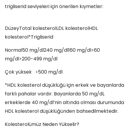
trigliserid seviyeleri için önerilen kıymetler:
DüzeyTotal kolesterolLDL kolesterolHDL
kolesterol*Trigliserid
Normal50 mg/dl240 mg/dl160 mg/dl>60
mg/dl>200-499 mg/dl
Çok yüksek >500 mg/dl
*HDL kolesterol düşüklüğü için erkek ve bayanlarda
farklı pahalar vardır. Bayanlarda 50 mg/dl,
erkeklerde 40 mg/dl’nin altında olması durumunda
HDL kolesterol düşüklüğünden bahsedilmektedir.
Kolesterolümüz Neden Yükselir?