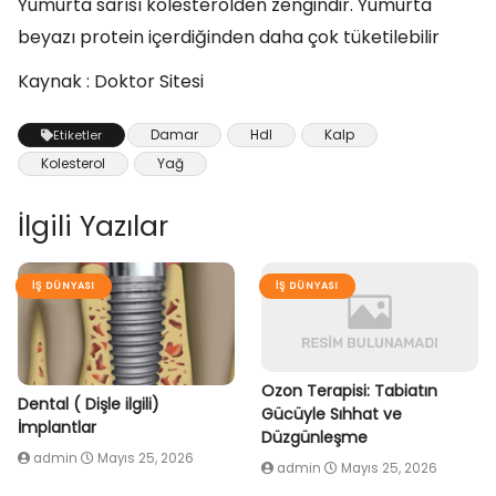
Yumurta sarısı kolesterolden zengindir. Yumurta
beyazı protein içerdiğinden daha çok tüketilebilir
Kaynak : Doktor Sitesi
Damar
Hdl
Kalp
Etiketler
Kolesterol
Yağ
İlgili Yazılar
İŞ DÜNYASI
İŞ DÜNYASI
Ozon Terapisi: Tabiatın
Dental ( Dişle ilgili)
Gücüyle Sıhhat ve
İmplantlar
Düzgünleşme
admin
Mayıs 25, 2026
admin
Mayıs 25, 2026