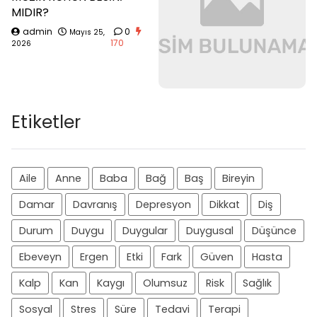
MIDIR?
admin
0
Mayıs 25,
170
2026
Etiketler
Aile
Anne
Baba
Bağ
Baş
Bireyin
Damar
Davranış
Depresyon
Dikkat
Diş
Durum
Duygu
Duygular
Duygusal
Düşünce
Ebeveyn
Ergen
Etki
Fark
Güven
Hasta
Kalp
Kan
Kaygı
Olumsuz
Risk
Sağlık
Sosyal
Stres
Süre
Tedavi
Terapi