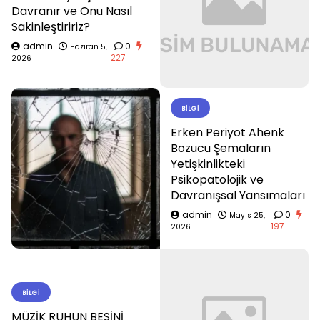
Davranır ve Onu Nasıl
Sakinleştiririz?
admin
0
Haziran 5,
227
2026
BILGI
Erken Periyot Ahenk
Bozucu Şemaların
Yetişkinlikteki
Psikopatolojik ve
Davranışsal Yansımaları
admin
0
Mayıs 25,
197
2026
BILGI
MÜZİK RUHUN BESİNİ