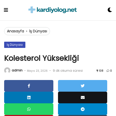
Skip
to
content
Anasayfa
›
İş Dünyası
İş Dünyası
Kolesterol Yüksekliği
admin
-
-
9 dk okuma süresi
Mayıs 23, 2026
108
0