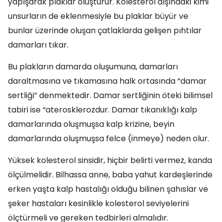
yapışarak plaklar oluşturur. Kolesterol dışındaki kimi
unsurların de eklenmesiyle bu plaklar büyür ve
bunlar üzerinde oluşan çatlaklarda gelişen pıhtılar
damarları tıkar.
Bu plakların damarda oluşumuna, damarları
daraltmasına ve tıkamasına halk ortasında “damar
sertliği” denmektedir. Damar sertliğinin öteki bilimsel
tabiri ise “aterosklerozdur. Damar tıkanıklığı kalp
damarlarında oluşmuşsa kalp krizine, beyin
damarlarında oluşmuşsa felce (inmeye) neden olur.
Yüksek kolesterol sinsidir, hiçbir belirti vermez, kanda
ölçülmelidir. Bilhassa anne, baba yahut kardeşlerinde
erken yaşta kalp hastalığı olduğu bilinen şahıslar ve
şeker hastaları kesinlikle kolesterol seviyelerini
ölçtürmeli ve gereken tedbirleri almalıdır.