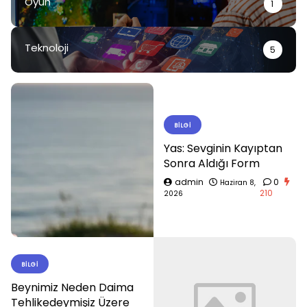
Oyun
1
Teknoloji
5
BILGI
Yas: Sevginin Kayıptan
Sonra Aldığı Form
admin
0
Haziran 8,
210
2026
BILGI
Beynimiz Neden Daima
Tehlikedeymişiz Üzere