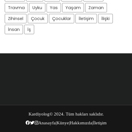
Travma
Uyku
Yas
Yaşam
Zaman
Zihinsel
Çocuk
Çocuklar
İletişim
İlişki
İnsan
İş
Kardiyolog
© 2024. Tüm hakları saklıdır.
Anasayfa
|
Künye
|
Hakkımızda
|
İletişim