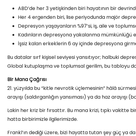
ABD’de her 3 yetişkinden biri hayatının bir devrin
Her 4 ergenden biri, lise periyodunda majör depre
Depresyon yaşayanların %97’si, iş, aile ve toplumsal
Kadınların depresyona yakalanma mümkünlüğü erke
İşsiz kalan erkeklerin 6 ay içinde depresyona gir
Bu datalar sırf kişisel seviyesi yansıtıyor; halbuki depr
Global kutuplaşma ve toplumsal gerilim, bu tabloyu dah
Bir Mana Çağrısı
21. yüzyılda bu “kitle nevrotik üçlemesinin” hâlâ sürmesi
arayışı (saldırganlığın yansıması) ya da haz arayışı (b
Lakin her kriz bir fırsattır. Bu mana krizi, tıpkı vakitte bi
hatta birbirimizle ilgilerimizde.
Frankl’ın dediği üzere, bizi hayatta tutan şey güç ya d