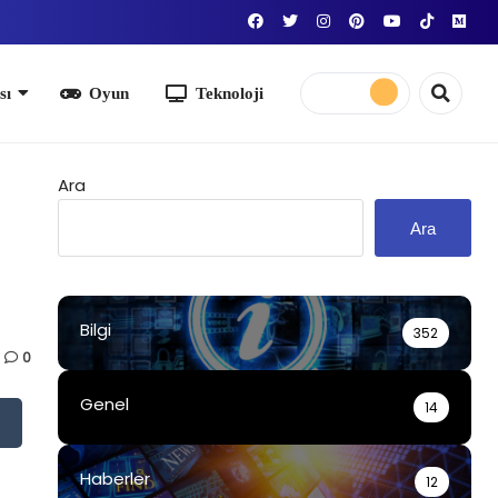
yun
Teknoloji
Ara
Ara
Bilgi
352
0
Genel
14
Haberler
12