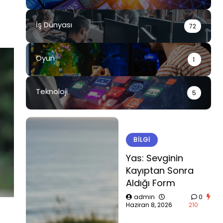
İş Dünyası
72
Oyun
1
Teknoloji
5
BILGI
Yas: Sevginin
Kayıptan Sonra
Aldığı Form
admin
0
Haziran 8, 2026
210