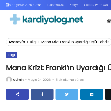
Skip
07 Ağustos 2026, Cuma
Hakkımızda
Künye
Gizlilik Politikası
to
content
Anas
Anasayfa
›
Bilgi
›
Mana Krizi: Frankl’ın Uyardığı Üçlü Tehdit
Bilgi
Mana Krizi: Frankl’ın Uyardığı 
admin
-
Mayıs 24, 2026
-
5 dk okuma süresi