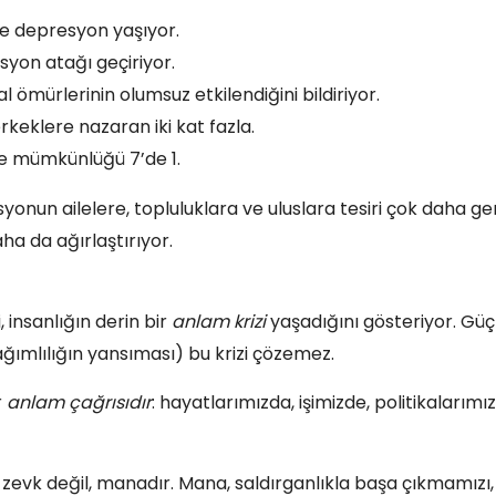
de depresyon yaşıyor.
syon atağı geçiriyor.
 ömürlerinin olumsuz etkilendiğini bildiriyor.
klere nazaran iki kat fazla.
me mümkünlüğü 7’de 1.
esyonun ailelere, topluluklara ve uluslara tesiri çok daha gen
a da ağırlaştırıyor.
, insanlığın derin bir
anlam krizi
yaşadığını gösteriyor. Güç
ağımlılığın yansıması) bu krizi çözemez.
r
anlam çağrısıdır
: hayatlarımızda, işimizde, politikalarımı
a zevk değil, manadır. Mana, saldırganlıkla başa çıkmamızı,