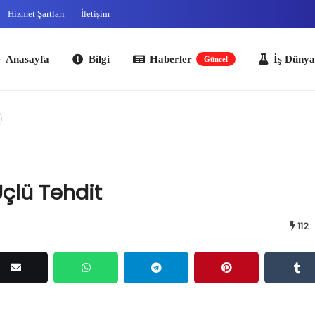
Hizmet Şartları
İletişim
ayfa
Bilgi
Haberler
İş Dünyası
O
Güncel
Üçlü Tehdit
112