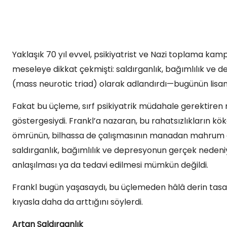
Yaklaşık 70 yıl evvel, psikiyatrist ve Nazi toplama kam
meseleye dikkat çekmişti: saldırganlık, bağımlılık ve d
(mass neurotic triad) olarak adlandırdı—bugünün lisanı
Fakat bu üçleme, sırf psikiyatrik müdahale gerektiren raha
göstergesiydi. Frankl’a nazaran, bu rahatsızlıkların kö
ömrünün, bilhassa de çalışmasının manadan mahrum oldu
saldırganlık, bağımlılık ve depresyonun gerçek nedeniy
anlaşılması ya da tedavi edilmesi mümkün değildi.
Frankl bugün yaşasaydı, bu üçlemeden hâlâ derin tasa
kıyasla daha da arttığını söylerdi.
Artan Saldırganlık