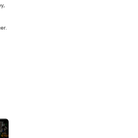
y,
er.
-