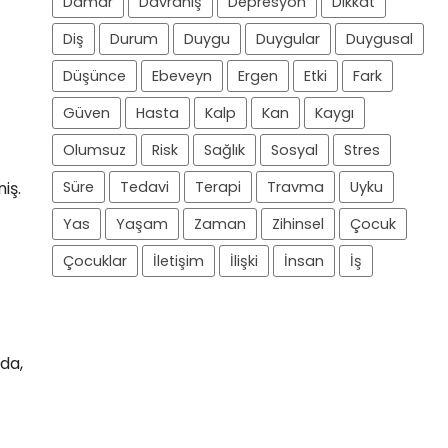
Damar
Davranış
Depresyon
Dikkat
Diş
Durum
Duygu
Duygular
Duygusal
Düşünce
Ebeveyn
Ergen
Etki
Fark
Güven
Hasta
Kalp
Kan
Kaygı
Olumsuz
Risk
Sağlık
Sosyal
Stres
iş.
Süre
Tedavi
Terapi
Travma
Uyku
Yas
Yaşam
Zaman
Zihinsel
Çocuk
Çocuklar
İletişim
İlişki
İnsan
İş
zda,