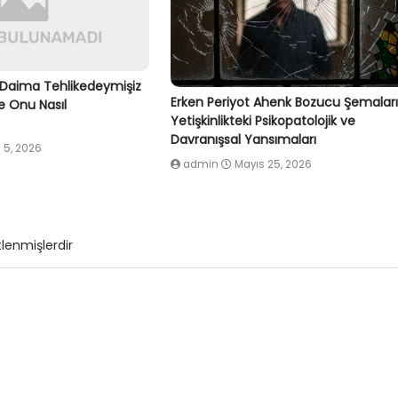
Daima Tehlikedeymişiz
Erken Periyot Ahenk Bozucu Şemalar
e Onu Nasıl
Yetişkinlikteki Psikopatolojik ve
Davranışsal Yansımaları
 5, 2026
admin
Mayıs 25, 2026
tlenmişlerdir