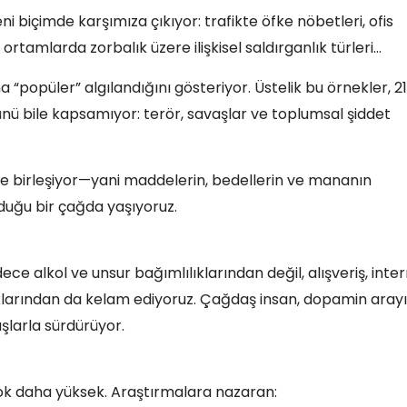
yeni biçimde karşımıza çıkıyor: trafikte öfke nöbetleri, ofis
rtamlarda zorbalık üzere ilişkisel saldırganlık türleri…
“popüler” algılandığını gösteriyor. Üstelik bu örnekler, 21
ünü bile kapsamıyor: terör, savaşlar ve toplumsal şiddet
le birleşiyor—yani maddelerin, bedellerin ve mananın
olduğu bir çağda yaşıyoruz.
dece alkol ve unsur bağımlılıklarından değil, alışveriş, inter
klarından da kelam ediyoruz. Çağdaş insan, dopamin arayı
şlarla sürdürüyor.
çok daha yüksek. Araştırmalara nazaran: