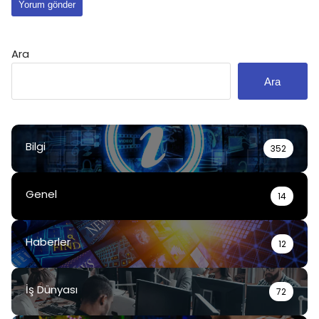
Ara
Ara
Bilgi
352
Genel
14
Haberler
12
İş Dünyası
72