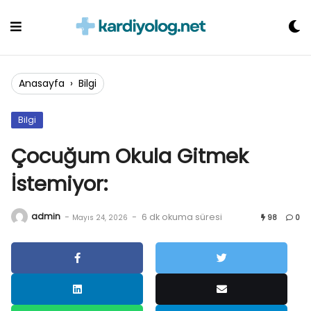
Skip
to
content
Anasayfa
›
Bilgi
Bilgi
Çocuğum Okula Gitmek
İstemiyor:
admin
-
-
6 dk okuma süresi
Mayıs 24, 2026
98
0