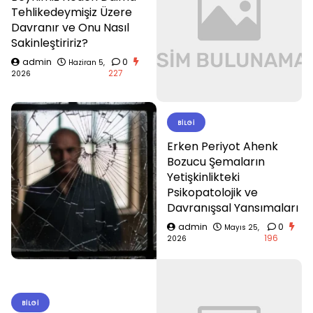
Tehlikedeymişiz Üzere
Davranır ve Onu Nasıl
Sakinleştiririz?
admin
0
Haziran 5,
227
2026
BILGI
Erken Periyot Ahenk
Bozucu Şemaların
Yetişkinlikteki
Psikopatolojik ve
Davranışsal Yansımaları
admin
0
Mayıs 25,
196
2026
BILGI