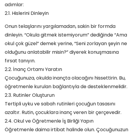
adımlar:
2.1. Hislerini Dinleyin
Onun telaşlarını yargılamadan, sakin bir formda
dinleyin. “Okula gitmek istemiyorum” dediğinde “Ama
okul çok güzel” demek yerine, “Seni zorlayan şeyin ne
olduğunu anlatabilir misin?” diyerek konuşmasına
fırsat tanıyın.
2.2. İnanç Ortamı Yaratın
Çocuğunuza, okulda inançta olacağını hissettirin. Bu,
öğretmenle kurulan bağlantıyla de desteklenmelidir.
2.3. Rutinler Oluşturun
Tertipli uyku ve sabah rutinleri çocuğun tasasını
azaltır. Rutin, çocuklara inanç veren bir çerçevedir.
2.4. Okul ve Öğretmenle İş Birliği Yapın
Öğretmenle daima irtibat halinde olun. Çocuğunuzun