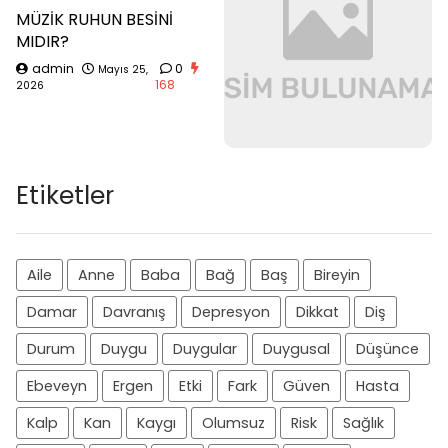
MÜZİK RUHUN BESİNİ
MIDIR?
admin
0
Mayıs 25,
168
2026
Etiketler
Aile
Anne
Baba
Bağ
Baş
Bireyin
Damar
Davranış
Depresyon
Dikkat
Diş
Durum
Duygu
Duygular
Duygusal
Düşünce
Ebeveyn
Ergen
Etki
Fark
Güven
Hasta
Kalp
Kan
Kaygı
Olumsuz
Risk
Sağlık