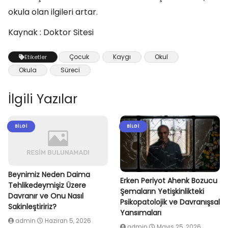
okula olan ilgileri artar.
Kaynak : Doktor Sitesi
Çocuk
Kaygı
Okul
Etiketler
Okula
Süreci
İlgili Yazılar
BILGI
BILGI
Beynimiz Neden Daima
Erken Periyot Ahenk Bozucu
Tehlikedeymişiz Üzere
Şemaların Yetişkinlikteki
Davranır ve Onu Nasıl
Psikopatolojik ve Davranışsal
Sakinleştiririz?
Yansımaları
admin
Haziran 5, 2026
admin
Mayıs 25, 2026