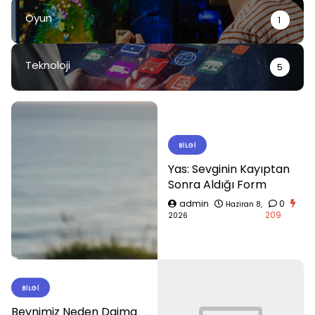
Oyun
1
Teknoloji
5
BILGI
Yas: Sevginin Kayıptan
Sonra Aldığı Form
admin
0
Haziran 8,
209
2026
BILGI
Beynimiz Neden Daima