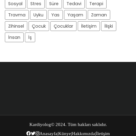
Sosyal
Stres
Süre
Tedavi
Terapi
Travma
Uyku
Yas
Yaşam
Zaman
Zihinsel
Çocuk
Çocuklar
İletişim
İlişki
İnsan
İş
Kardiyolog
© 2024. Tüm hakları saklıdır.
Anasayfa
|
Künye
|
Hakkımızda
|
İletişim