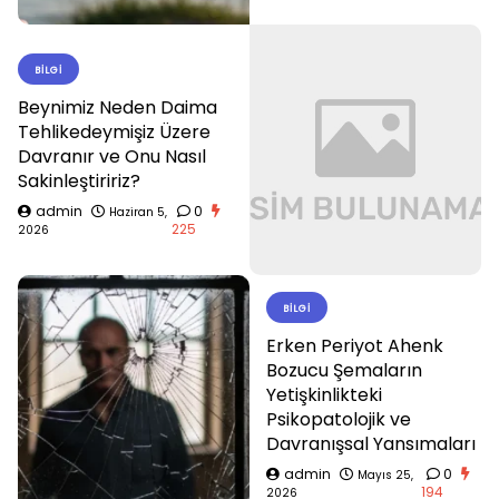
BILGI
Beynimiz Neden Daima
Tehlikedeymişiz Üzere
Davranır ve Onu Nasıl
Sakinleştiririz?
admin
0
Haziran 5,
225
2026
BILGI
Erken Periyot Ahenk
Bozucu Şemaların
Yetişkinlikteki
Psikopatolojik ve
Davranışsal Yansımaları
admin
0
Mayıs 25,
194
2026