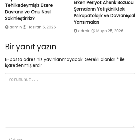
Erken Periyot Ahenk Bozucu
Tehlikedeymişiz Üzere
Şemaların Yetişkinlikteki
Davranır ve Onu Nasıl
Psikopatolojik ve Davranışsal
Sakinleştiririz?
Yansımaları
admin
Haziran 5, 2026
admin
Mayıs 25, 2026
Bir yanıt yazın
E-posta adresiniz yayınlanmayacak.
Gerekli alanlar
*
ile
işaretlenmişlerdir