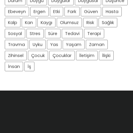
Durum
Duygu
Duygular
Duygusal
Düşünce
Ebeveyn
Ergen
Etki
Fark
Güven
Hasta
Kalp
Kan
Kaygı
Olumsuz
Risk
Sağlık
Sosyal
Stres
Süre
Tedavi
Terapi
Travma
Uyku
Yas
Yaşam
Zaman
Zihinsel
Çocuk
Çocuklar
İletişim
İlişki
İnsan
İş