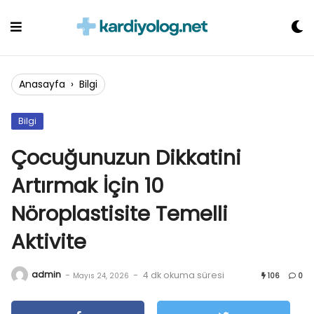
Skip
to
content
Anasayfa
›
Bilgi
Bilgi
Çocuğunuzun Dikkatini
Artırmak İçin 10
Nöroplastisite Temelli
Aktivite
admin
-
-
4 dk okuma süresi
Mayıs 24, 2026
106
0