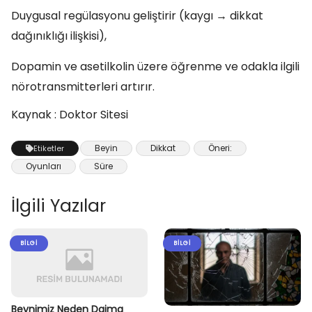
Duygusal regülasyonu geliştirir (kaygı → dikkat
dağınıklığı ilişkisi),
Dopamin ve asetilkolin üzere öğrenme ve odakla ilgili
nörotransmitterleri artırır.
Kaynak : Doktor Sitesi
Beyin
Dikkat
Öneri:
Etiketler
Oyunları
Süre
İlgili Yazılar
BILGI
BILGI
Beynimiz Neden Daima