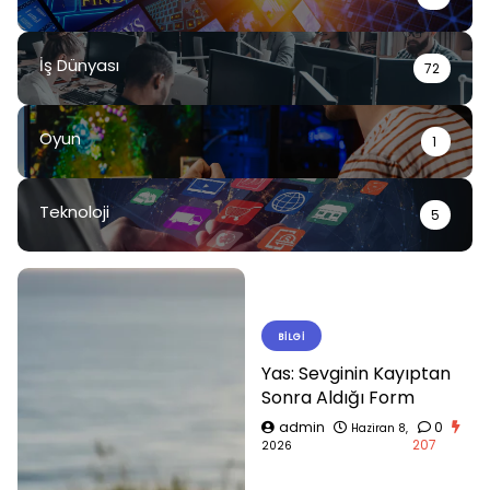
İş Dünyası
72
Oyun
1
Teknoloji
5
BILGI
Yas: Sevginin Kayıptan
Sonra Aldığı Form
admin
0
Haziran 8,
207
2026