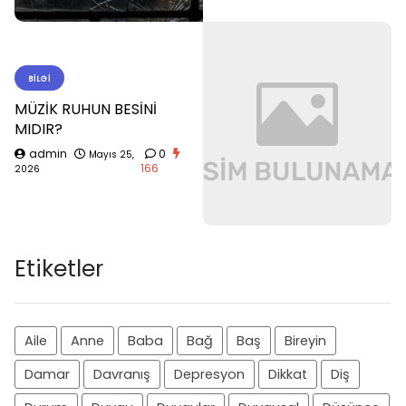
BILGI
MÜZİK RUHUN BESİNİ
MIDIR?
admin
0
Mayıs 25,
166
2026
Etiketler
Aile
Anne
Baba
Bağ
Baş
Bireyin
Damar
Davranış
Depresyon
Dikkat
Diş