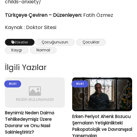
childs-anxiety/
Türkçeye Çeviren – Düzenleyen:
Fatih Özmez
Kaynak : Doktor Sitesi
Çocuğunuzun
Çocuklar
Etiketler
Kaygı
Normal
İlgili Yazılar
BILGI
BILGI
Beynimiz Neden Daima
Erken Periyot Ahenk Bozucu
Tehlikedeymişiz Üzere
Şemaların Yetişkinlikteki
Davranır ve Onu Nasıl
Psikopatolojik ve Davranışsal
Sakinleştiririz?
Yansımaları