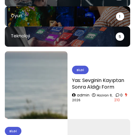
Oyun
1
Teknoloji
5
BILGI
Yas: Sevginin Kayıptan
Sonra Aldığı Form
admin
0
Haziran 8,
210
2026
BILGI