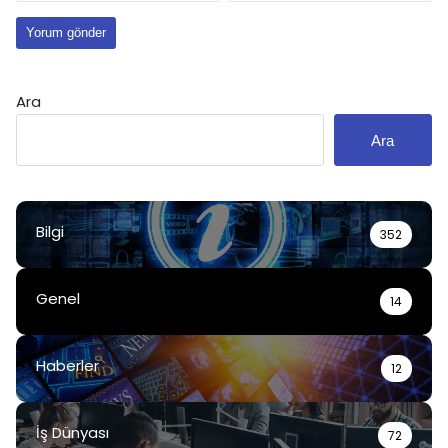
Ara
Ara
Bilgi
352
Genel
14
Haberler
12
İş Dünyası
72