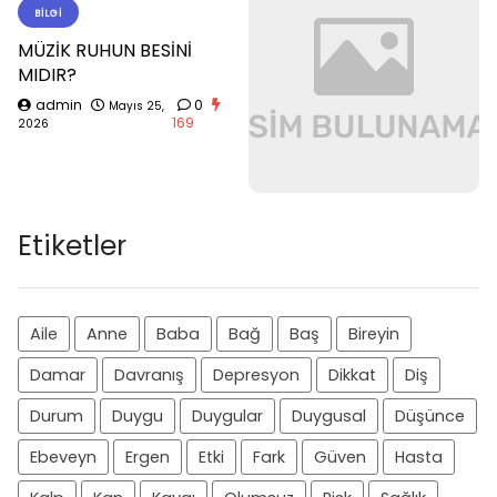
BILGI
MÜZİK RUHUN BESİNİ
MIDIR?
admin
0
Mayıs 25,
169
2026
Etiketler
Aile
Anne
Baba
Bağ
Baş
Bireyin
Damar
Davranış
Depresyon
Dikkat
Diş
Durum
Duygu
Duygular
Duygusal
Düşünce
Ebeveyn
Ergen
Etki
Fark
Güven
Hasta