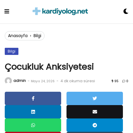
Skip
to
content
Anasayfa
›
Bilgi
Bilgi
Çocukluk Anksiyetesi
admin
-
-
4 dk okuma süresi
Mayıs 24, 2026
95
0