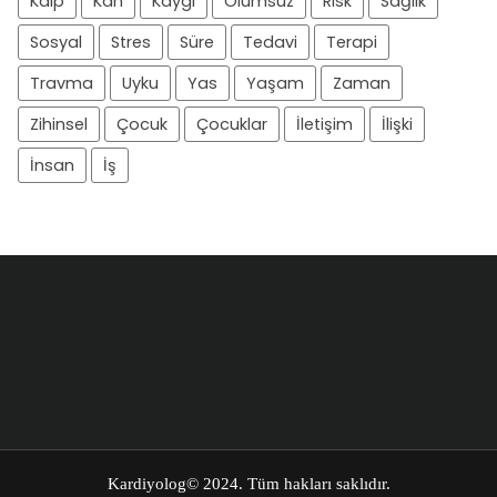
Kalp
Kan
Kaygı
Olumsuz
Risk
Sağlık
Sosyal
Stres
Süre
Tedavi
Terapi
Travma
Uyku
Yas
Yaşam
Zaman
Zihinsel
Çocuk
Çocuklar
İletişim
İlişki
İnsan
İş
Kardiyolog
© 2024. Tüm hakları saklıdır.