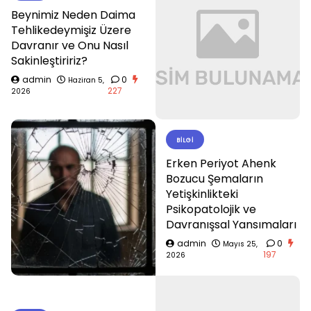
Beynimiz Neden Daima
Tehlikedeymişiz Üzere
Davranır ve Onu Nasıl
Sakinleştiririz?
admin
0
Haziran 5,
227
2026
BILGI
Erken Periyot Ahenk
Bozucu Şemaların
Yetişkinlikteki
Psikopatolojik ve
Davranışsal Yansımaları
admin
0
Mayıs 25,
197
2026