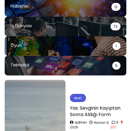
Haberler
12
İş Dünyası
72
Oyun
1
Teknoloji
5
BILGI
Yas: Sevginin Kayıptan
Sonra Aldığı Form
admin
0
Haziran 8,
207
2026