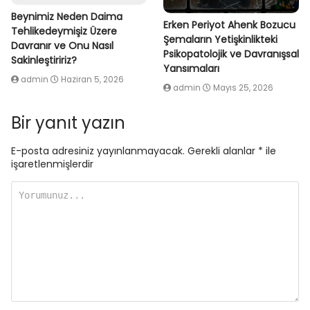
Beynimiz Neden Daima
Erken Periyot Ahenk Bozucu
Tehlikedeymişiz Üzere
Şemaların Yetişkinlikteki
Davranır ve Onu Nasıl
Psikopatolojik ve Davranışsal
Sakinleştiririz?
Yansımaları
admin
Haziran 5, 2026
admin
Mayıs 25, 2026
Bir yanıt yazın
E-posta adresiniz yayınlanmayacak.
Gerekli alanlar
*
ile
işaretlenmişlerdir