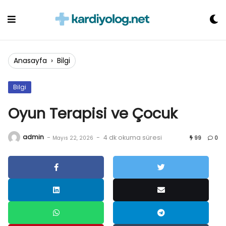
Skip
to
content
Anasayfa
›
Bilgi
Bilgi
Oyun Terapisi ve Çocuk
admin
-
-
4 dk okuma süresi
Mayıs 22, 2026
99
0