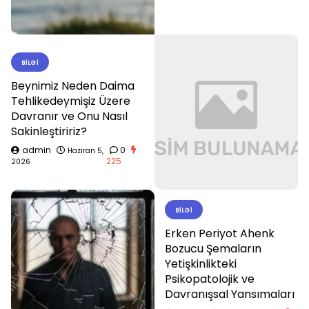
BILGI
Beynimiz Neden Daima
Tehlikedeymişiz Üzere
Davranır ve Onu Nasıl
Sakinleştiririz?
admin
0
Haziran 5,
225
2026
BILGI
Erken Periyot Ahenk
Bozucu Şemaların
Yetişkinlikteki
Psikopatolojik ve
Davranışsal Yansımaları