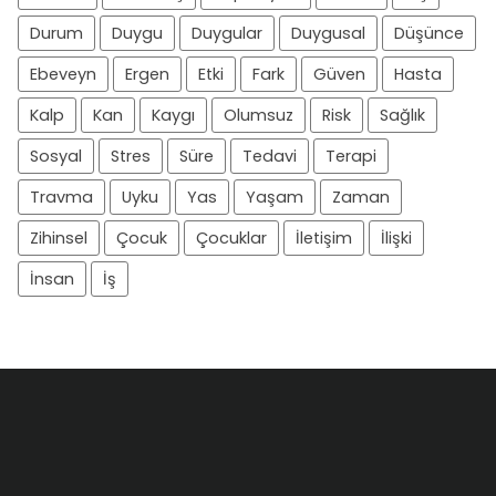
Durum
Duygu
Duygular
Duygusal
Düşünce
Ebeveyn
Ergen
Etki
Fark
Güven
Hasta
Kalp
Kan
Kaygı
Olumsuz
Risk
Sağlık
Sosyal
Stres
Süre
Tedavi
Terapi
Travma
Uyku
Yas
Yaşam
Zaman
Zihinsel
Çocuk
Çocuklar
İletişim
İlişki
İnsan
İş