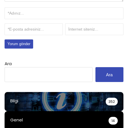
Ara
Ara
Bilgi
352
Genel
14