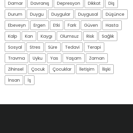
Damar
Davranış
Depresyon
Dikkat
Diş
Durum
Duygu
Duygular
Duygusal
Düşünce
Ebeveyn
Ergen
Etki
Fark
Güven
Hasta
Kalp
Kan
Kaygı
Olumsuz
Risk
Sağlık
Sosyal
Stres
Süre
Tedavi
Terapi
Travma
Uyku
Yas
Yaşam
Zaman
Zihinsel
Çocuk
Çocuklar
İletişim
İlişki
İnsan
İş