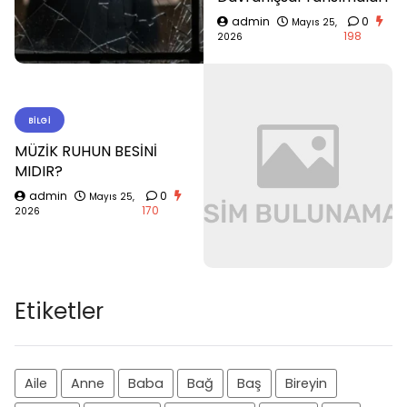
admin
0
Mayıs 25,
198
2026
BILGI
MÜZİK RUHUN BESİNİ
MIDIR?
admin
0
Mayıs 25,
170
2026
Etiketler
Aile
Anne
Baba
Bağ
Baş
Bireyin