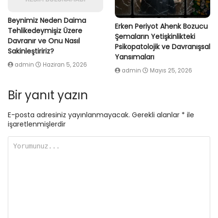
Beynimiz Neden Daima
Erken Periyot Ahenk Bozucu
Tehlikedeymişiz Üzere
Şemaların Yetişkinlikteki
Davranır ve Onu Nasıl
Psikopatolojik ve Davranışsal
Sakinleştiririz?
Yansımaları
admin
Haziran 5, 2026
admin
Mayıs 25, 2026
Bir yanıt yazın
E-posta adresiniz yayınlanmayacak.
Gerekli alanlar
*
ile
işaretlenmişlerdir