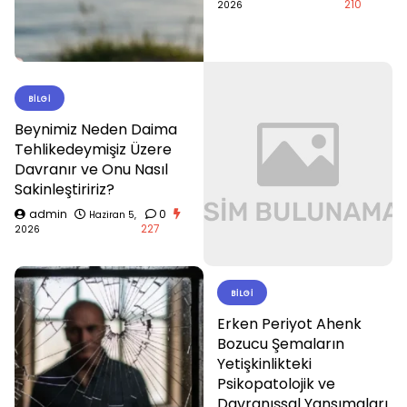
210
2026
BILGI
Beynimiz Neden Daima
Tehlikedeymişiz Üzere
Davranır ve Onu Nasıl
Sakinleştiririz?
admin
0
Haziran 5,
227
2026
BILGI
Erken Periyot Ahenk
Bozucu Şemaların
Yetişkinlikteki
Psikopatolojik ve
Davranışsal Yansımaları