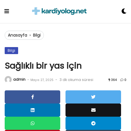
Skip
to
content
Anasayfa
›
Bilgi
Bilgi
Sağlıklı bir yas için
admin
-
-
3 dk okuma süresi
Mayıs 27, 2025
364
0