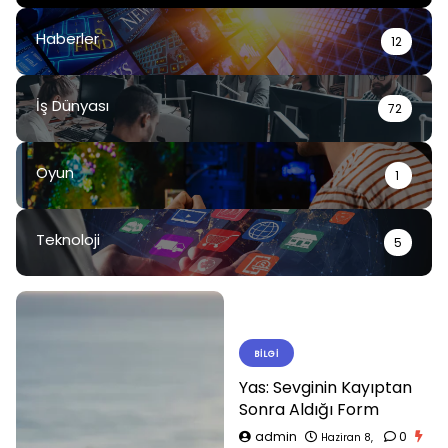
Haberler
12
İş Dünyası
72
Oyun
1
Teknoloji
5
BILGI
Yas: Sevginin Kayıptan
Sonra Aldığı Form
admin
0
Haziran 8,