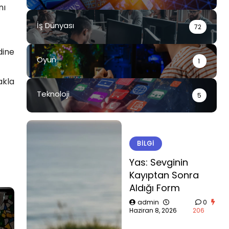
nı
İş Dünyası
72
dine
Oyun
1
akla
Teknoloji
5
BILGI
Yas: Sevginin
Kayıptan Sonra
Aldığı Form
admin
0
Haziran 8, 2026
206