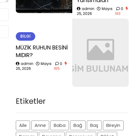
Yansımaları
admin
Mayıs
0
25, 2026
193
BILGI
MÜZİK RUHUN BESİNİ
MIDIR?
admin
Mayıs
0
25, 2026
165
Etiketler
Aile
Anne
Baba
Bağ
Baş
Bireyin