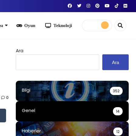
yun
Teknoloji
Ara
Ara
Bilgi
352
0
Genel
14
Haberler
12