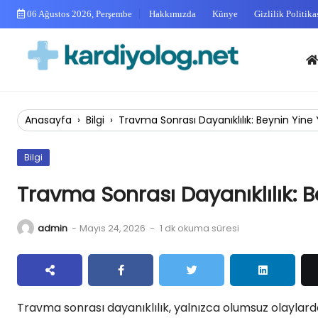
Skip
06 Ağustos 2026, Perşembe
Hakkımızda
Künye
Gizlilik Politika
to
content
Anas
Anasayfa
›
Bilgi
›
Travma Sonrası Dayanıklılık: Beynin Yine
Bilgi
Travma Sonrası Dayanıklılık: 
admin
-
Mayıs 24, 2026
-
1 dk okuma süresi
Travma sonrası dayanıklılık, yalnızca olumsuz olaylar