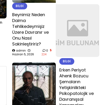
BILGI
Beynimiz Neden
Daima
ın
Tehlikedeymişiz
Üzere Davranır ve
Onu Nasıl
Sakinleştiririz?
admin
0
Haziran 5, 2026
224
BILGI
Erken Periyot
Ahenk Bozucu
Şemaların
Yetişkinlikteki
Psikopatolojik ve
Davranışsal