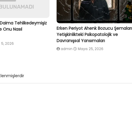
Daima Tehlikedeymişiz
Erken Periyot Ahenk Bozucu Şemalar
e Onu Nasıl
Yetişkinlikteki Psikopatolojik ve
Davranışsal Yansımaları
 5, 2026
admin
Mayıs 25, 2026
tlenmişlerdir