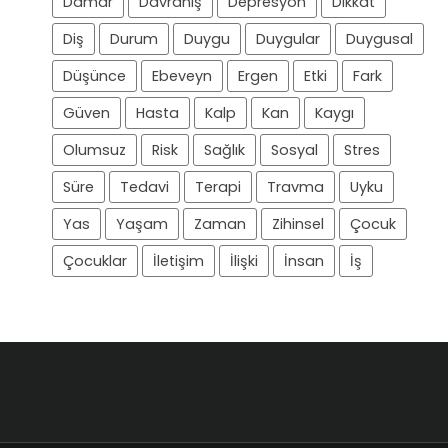
Damar
Davranış
Depresyon
Dikkat
Diş
Durum
Duygu
Duygular
Duygusal
Düşünce
Ebeveyn
Ergen
Etki
Fark
Güven
Hasta
Kalp
Kan
Kaygı
Olumsuz
Risk
Sağlık
Sosyal
Stres
Süre
Tedavi
Terapi
Travma
Uyku
Yas
Yaşam
Zaman
Zihinsel
Çocuk
Çocuklar
İletişim
İlişki
İnsan
İş