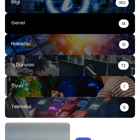
Bilgi
352
Genel
14
Haberler
12
İş Dünyası
72
Oyun
1
Teknoloji
5