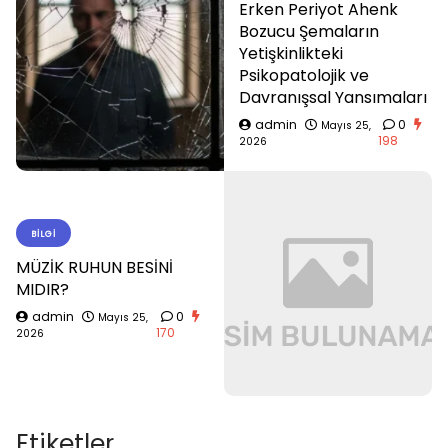
Erken Periyot Ahenk
Bozucu Şemaların
Yetişkinlikteki
Psikopatolojik ve
Davranışsal Yansımaları
admin
0
Mayıs 25,
198
2026
BILGI
MÜZİK RUHUN BESİNİ
MIDIR?
admin
0
Mayıs 25,
170
2026
Etiketler