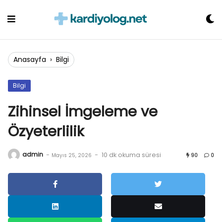
Skip
to
content
Anasayfa
›
Bilgi
Bilgi
Zihinsel İmgeleme ve
Özyeterlilik
admin
-
-
10 dk okuma süresi
Mayıs 25, 2026
90
0