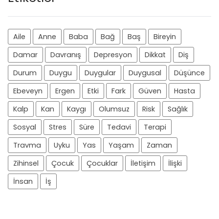
Aile
Anne
Baba
Bağ
Baş
Bireyin
Damar
Davranış
Depresyon
Dikkat
Diş
Durum
Duygu
Duygular
Duygusal
Düşünce
Ebeveyn
Ergen
Etki
Fark
Güven
Hasta
Kalp
Kan
Kaygı
Olumsuz
Risk
Sağlık
Sosyal
Stres
Süre
Tedavi
Terapi
Travma
Uyku
Yas
Yaşam
Zaman
Zihinsel
Çocuk
Çocuklar
İletişim
İlişki
İnsan
İş