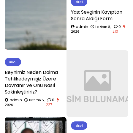
BILGI
Yas: Sevginin Kayıptan
Sonra Aldığı Form
admin
0
Haziran 8,
210
2026
BILGI
Beynimiz Neden Daima
Tehlikedeymişiz Üzere
Davranır ve Onu Nasıl
Sakinleştiririz?
admin
0
Haziran 5,
227
2026
BILGI