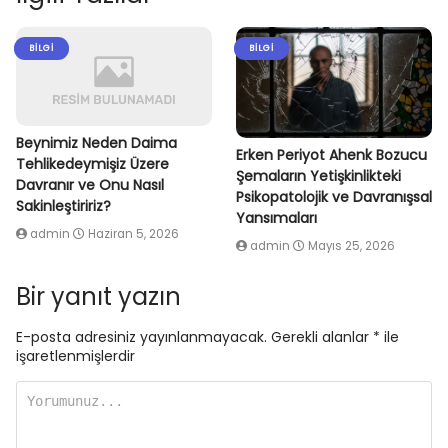
BILGI
BILGI
Beynimiz Neden Daima
Erken Periyot Ahenk Bozucu
Tehlikedeymişiz Üzere
Şemaların Yetişkinlikteki
Davranır ve Onu Nasıl
Psikopatolojik ve Davranışsal
Sakinleştiririz?
Yansımaları
admin
Haziran 5, 2026
admin
Mayıs 25, 2026
Bir yanıt yazın
E-posta adresiniz yayınlanmayacak.
Gerekli alanlar
*
ile
işaretlenmişlerdir