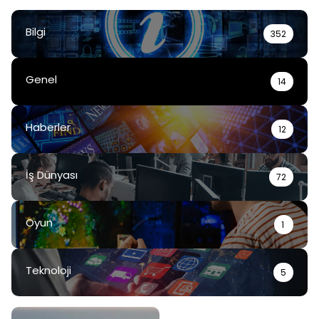
Bilgi
352
Genel
14
Haberler
12
İş Dünyası
72
Oyun
1
Teknoloji
5