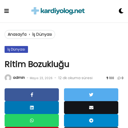
Skip
to
content
Anasayfa
›
İş Dünyası
İş Dünyası
Ritim Bozukluğu
admin
-
-
12 dk okuma süresi
Mayıs 23, 2026
100
0