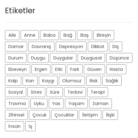
Etiketler
Aile
Anne
Baba
Bağ
Baş
Bireyin
Damar
Davranış
Depresyon
Dikkat
Diş
Durum
Duygu
Duygular
Duygusal
Düşünce
Ebeveyn
Ergen
Etki
Fark
Güven
Hasta
Kalp
Kan
Kaygı
Olumsuz
Risk
Sağlık
Sosyal
Stres
Süre
Tedavi
Terapi
Travma
Uyku
Yas
Yaşam
Zaman
Zihinsel
Çocuk
Çocuklar
İletişim
İlişki
İnsan
İş