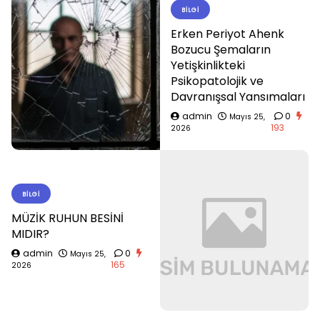
BILGI
Erken Periyot Ahenk
Bozucu Şemaların
Yetişkinlikteki
Psikopatolojik ve
Davranışsal Yansımaları
admin
0
Mayıs 25,
193
2026
BILGI
MÜZİK RUHUN BESİNİ
MIDIR?
admin
0
Mayıs 25,
165
2026