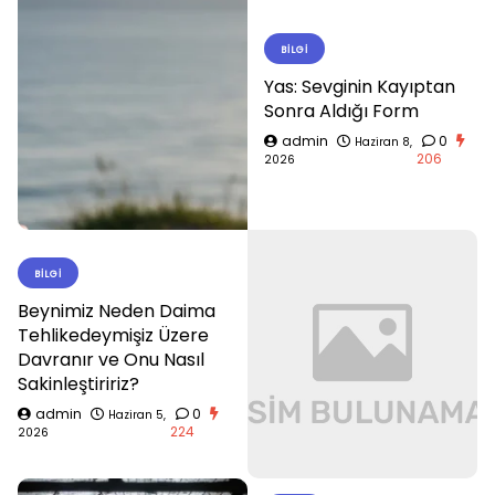
BILGI
Yas: Sevginin Kayıptan
Sonra Aldığı Form
admin
0
Haziran 8,
206
2026
BILGI
Beynimiz Neden Daima
Tehlikedeymişiz Üzere
Davranır ve Onu Nasıl
Sakinleştiririz?
admin
0
Haziran 5,
224
2026