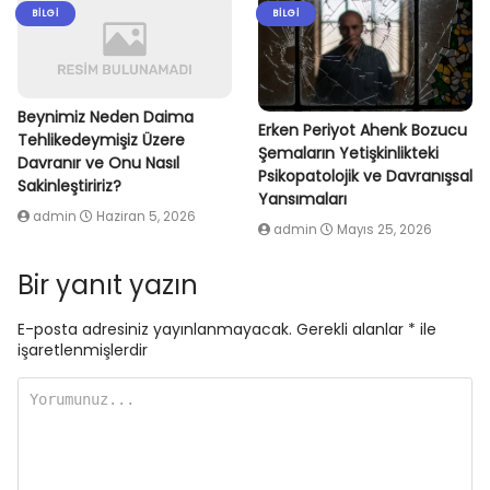
BILGI
BILGI
Beynimiz Neden Daima
Erken Periyot Ahenk Bozucu
Tehlikedeymişiz Üzere
Şemaların Yetişkinlikteki
Davranır ve Onu Nasıl
Psikopatolojik ve Davranışsal
Sakinleştiririz?
Yansımaları
admin
Haziran 5, 2026
admin
Mayıs 25, 2026
Bir yanıt yazın
E-posta adresiniz yayınlanmayacak.
Gerekli alanlar
*
ile
işaretlenmişlerdir