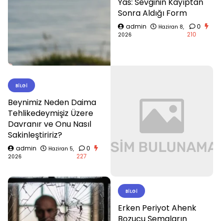
Yas: Sevginin Kayıptan
Sonra Aldığı Form
admin
0
Haziran 8,
210
2026
BILGI
Beynimiz Neden Daima
Tehlikedeymişiz Üzere
Davranır ve Onu Nasıl
Sakinleştiririz?
admin
0
Haziran 5,
227
2026
BILGI
Erken Periyot Ahenk
Bozucu Şemaların