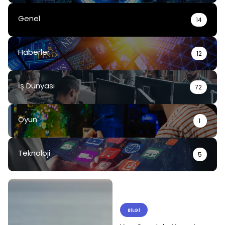
Genel
14
Haberler
12
İş Dünyası
72
Oyun
1
Teknoloji
5
BILGI