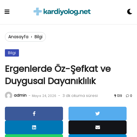
Skip
to
content
Anasayfa
›
Bilgi
Bilgi
Ergenlerde Öz-Şefkat ve
Duygusal Dayanıklılık
admin
-
-
3 dk okuma süresi
Mayıs 24, 2026
139
0