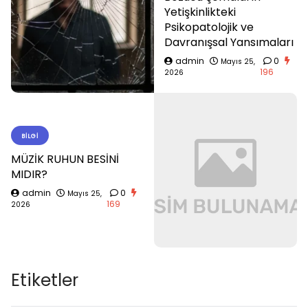
Yetişkinlikteki
Psikopatolojik ve
Davranışsal Yansımaları
admin
0
Mayıs 25,
196
2026
BILGI
MÜZİK RUHUN BESİNİ
MIDIR?
admin
0
Mayıs 25,
169
2026
Etiketler