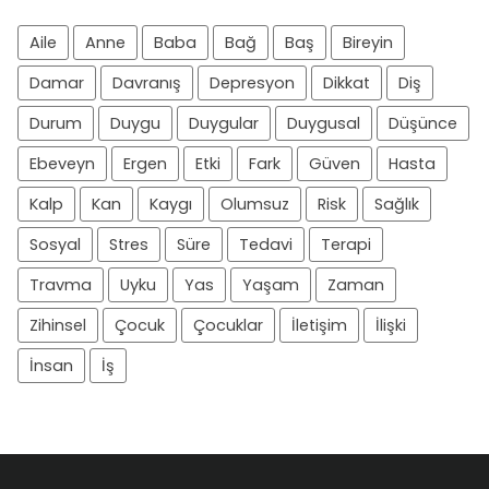
Aile
Anne
Baba
Bağ
Baş
Bireyin
Damar
Davranış
Depresyon
Dikkat
Diş
Durum
Duygu
Duygular
Duygusal
Düşünce
Ebeveyn
Ergen
Etki
Fark
Güven
Hasta
Kalp
Kan
Kaygı
Olumsuz
Risk
Sağlık
Sosyal
Stres
Süre
Tedavi
Terapi
Travma
Uyku
Yas
Yaşam
Zaman
Zihinsel
Çocuk
Çocuklar
İletişim
İlişki
İnsan
İş