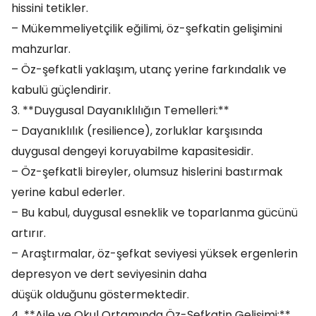
hissini tetikler.
– Mükemmeliyetçilik eğilimi, öz-şefkatin gelişimini
mahzurlar.
– Öz-şefkatli yaklaşım, utanç yerine farkındalık ve
kabulü güçlendirir.
3. **Duygusal Dayanıklılığın Temelleri:**
– Dayanıklılık (resilience), zorluklar karşısında
duygusal dengeyi koruyabilme kapasitesidir.
– Öz-şefkatli bireyler, olumsuz hislerini bastırmak
yerine kabul ederler.
– Bu kabul, duygusal esneklik ve toparlanma gücünü
artırır.
– Araştırmalar, öz-şefkat seviyesi yüksek ergenlerin
depresyon ve dert seviyesinin daha
düşük olduğunu göstermektedir.
4. **Aile ve Okul Ortamında Öz-Şefkatin Gelişimi:**