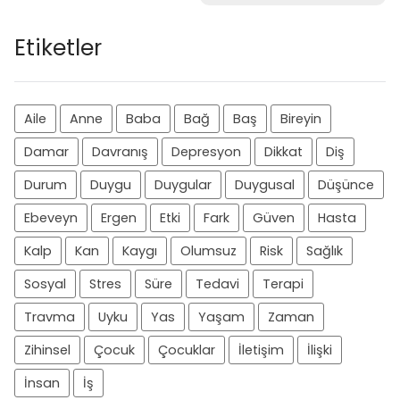
Etiketler
Aile
Anne
Baba
Bağ
Baş
Bireyin
Damar
Davranış
Depresyon
Dikkat
Diş
Durum
Duygu
Duygular
Duygusal
Düşünce
Ebeveyn
Ergen
Etki
Fark
Güven
Hasta
Kalp
Kan
Kaygı
Olumsuz
Risk
Sağlık
Sosyal
Stres
Süre
Tedavi
Terapi
Travma
Uyku
Yas
Yaşam
Zaman
Zihinsel
Çocuk
Çocuklar
İletişim
İlişki
İnsan
İş