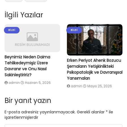
İlgili Yazılar
BILGI
BILGI
Beynimiz Neden Daima
Erken Periyot Ahenk Bozucu
Tehlikedeymişiz Üzere
Şemaların Yetişkinlikteki
Davranır ve Onu Nasıl
Psikopatolojik ve Davranışsal
Sakinleştiririz?
Yansımaları
admin
Haziran 5, 2026
admin
Mayıs 25, 2026
Bir yanıt yazın
E-posta adresiniz yayınlanmayacak.
Gerekli alanlar
*
ile
işaretlenmişlerdir