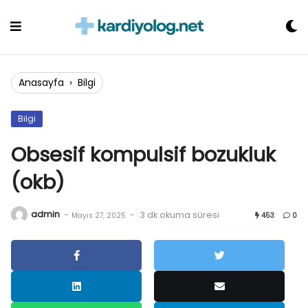
Skip
to
content
Anasayfa
›
Bilgi
Bilgi
Obsesif kompulsif bozukluk
(okb)
admin
-
-
3 dk okuma süresi
Mayıs 27, 2025
453
0