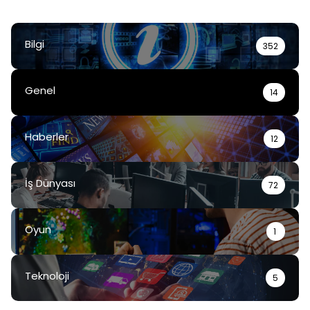
Bilgi
352
Genel
14
Haberler
12
İş Dünyası
72
Oyun
1
Teknoloji
5