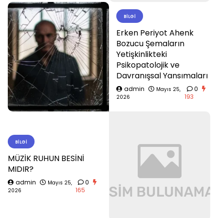
BILGI
Erken Periyot Ahenk
Bozucu Şemaların
Yetişkinlikteki
Psikopatolojik ve
Davranışsal Yansımaları
admin
0
Mayıs 25,
193
2026
BILGI
MÜZİK RUHUN BESİNİ
MIDIR?
admin
0
Mayıs 25,
165
2026